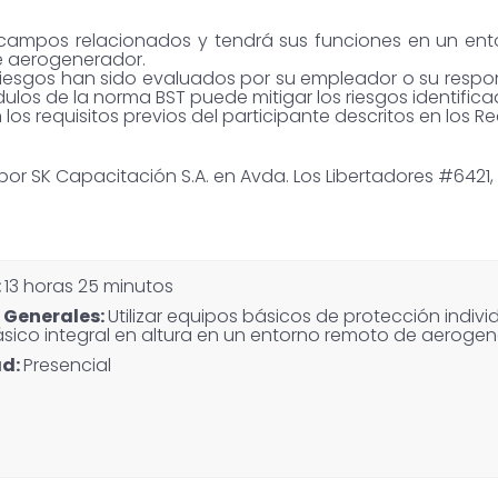
 o campos relacionados y tendrá sus funciones en un en
de aerogenerador.
 riesgos han sido evaluados por su empleador o su respo
os de la norma BST puede mitigar los riesgos identifica
los requisitos previos del participante descritos en los 
 por SK Capacitación S.A. en Avda. Los Libertadores #642
:
13 horas 25 minutos
 Generales:
Utilizar equipos básicos de protección individ
sico integral en altura en un entorno remoto de aerogen
ad:
Presencial