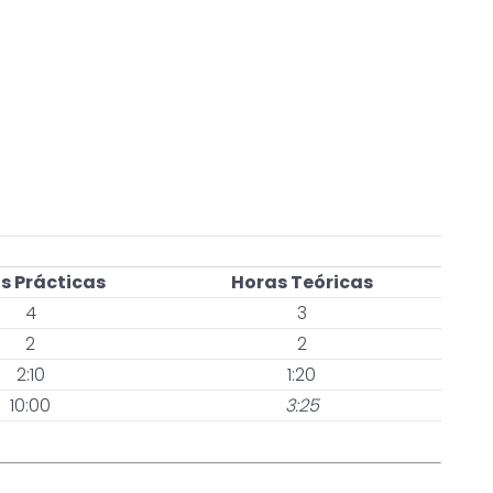
s Prácticas
Horas Teóricas
4
3
2
2
2:10
1:20
10:00
3:25